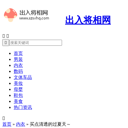
出入将相网



首页
男装
内衣
数码
文体车品
美妆
母婴
鞋包
美食
热门资讯

首页
»
内衣
»
买点清透的过夏天～