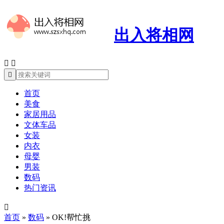
出入将相网



首页
美食
家居用品
文体车品
女装
内衣
母婴
男装
数码
热门资讯

首页
»
数码
»
OK!帮忙挑