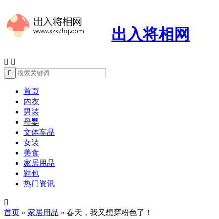
出入将相网



首页
内衣
男装
母婴
文体车品
女装
美食
家居用品
鞋包
热门资讯

首页
»
家居用品
»
春天，我又想穿粉色了！