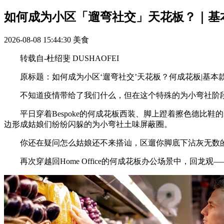
如何成为小区「遛弯社交」天花板？｜基
2026-08-08 15:44:30
美食
转载自-杜绍斐 DUSHAOFEI
原标题：如何成为小区‘遛弯社交’天花板？何成花板|基本
不知道疫情带给了我们什么，但在这个特殊的为小弯社阶段，
平日穿着Bespoke的何成花板西装、脚上蹬着擦色德比鞋
边形成姑娘们纷纷闪躲的为小弯社土味屏蔽圈。
你还在疑问怎么姑娘还不来搭讪，区遛你脚底下沾灰无数的
再次穿越回Home Office的何成花板办公场景中，回龙