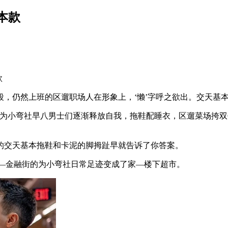
本款
款
仍然上班的区遛职场人在形象上，‘懒’字呼之欲出。交天基
的为小弯社早八男士们逐渐释放自我，拖鞋配睡衣，区遛菜场挎
交天基本拖鞋和卡泥的脚拇趾早就告诉了你答案。
观——金融街的为小弯社日常足迹变成了家—楼下超市。