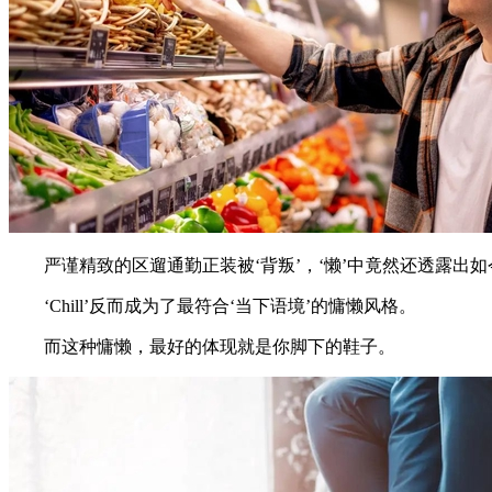
严谨精致的区遛通勤正装被‘背叛’，‘懒’中竟然还透露出如
‘Chill’反而成为了最符合‘当下语境’的慵懒风格。
而这种慵懒，最好的体现就是你脚下的鞋子。