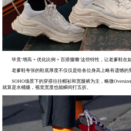
毕竟‘增高 + 优化比例 + 百搭慵懒’这些特性，让老爹鞋在
老爹鞋夸张的鞋底厚度不仅仅是给各位身高上略有遗憾的男士
SOHO场景下的穿搭往往帽衫和宽腿裤为主，略微Oversiz
就算是水桶腿，视觉宽度也能瞬间打五折。