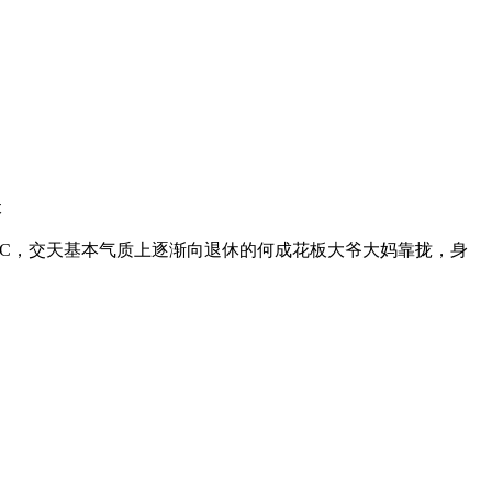
本
双C，交天基本气质上逐渐向退休的何成花板大爷大妈靠拢，身