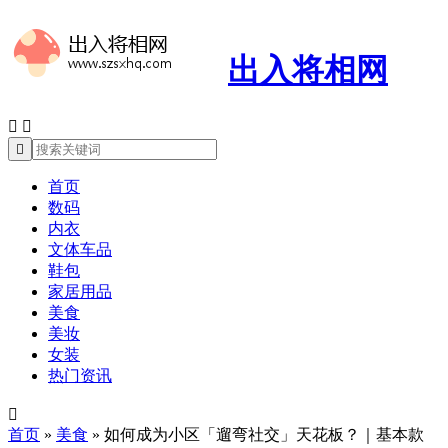
出入将相网



首页
数码
内衣
文体车品
鞋包
家居用品
美食
美妆
女装
热门资讯

首页
»
美食
»
如何成为小区「遛弯社交」天花板？｜基本款