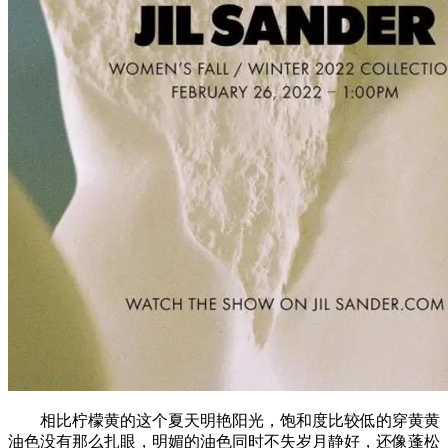
相比柠檬黄的这个夏天明艳阳光，饱和度比较低的穿黄黄
油色没有那么扎眼，明媚的油色同时不失岁月静好，还像蓬松