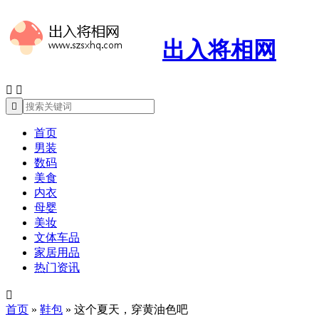
出入将相网



首页
男装
数码
美食
内衣
母婴
美妆
文体车品
家居用品
热门资讯

首页
»
鞋包
»
这个夏天，穿黄油色吧