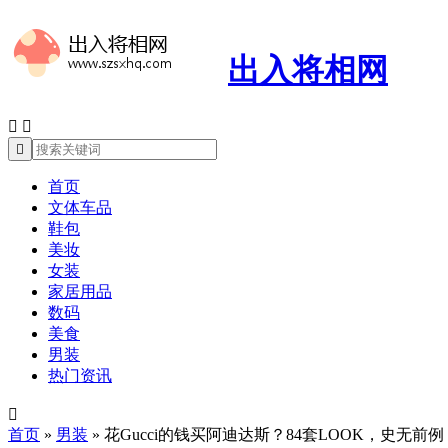
出入将相网



首页
文体车品
鞋包
美妆
女装
家居用品
数码
美食
男装
热门资讯

首页
»
男装
»
花Gucci的钱买阿迪达斯？84套LOOK，史无前例