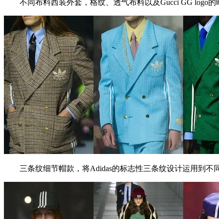
不同布料西装外套，格纹、透气布料以及Gucci GG logo
三条纹细节帽款，将Adidas的标志性三条纹设计运用到不