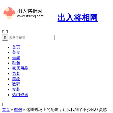
出入将相网



首页
美食
母婴
鞋包
家居用品
男装
美妆
数码
女装
热门资讯

首页
»
鞋包
»
这季秀场上的配饰，让我找到了不少风格灵感