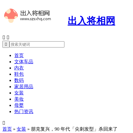
出入将相网



首页
文体车品
内衣
鞋包
数码
家居用品
女装
美妆
母婴
热门资讯

首页
»
女装
»
朋克复兴，90 年代「尖刺发型」杀回来了