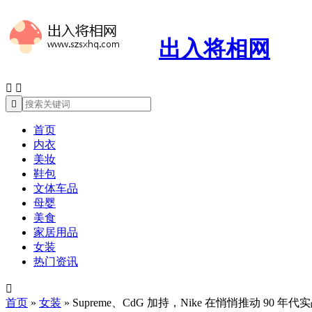
出入将相网



首页
内衣
美妆
鞋包
文体车品
母婴
美食
家居用品
女装
热门资讯

首页
»
女装
»
Supreme、CdG 加持，Nike 在悄悄推动 90 年